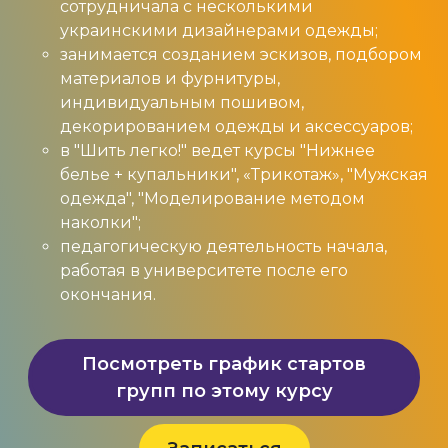
сотрудничала с несколькими
украинскими дизайнерами одежды;
занимается созданием эскизов, подбором
материалов и фурнитуры,
индивидуальным пошивом,
декорированием одежды и аксессуаров;
в "Шить легко!" ведет курсы "Нижнее
белье + купальники", «Трикотаж», "Мужская
одежда", "Моделирование методом
наколки";
педагогическую деятельность начала,
работая в университете после его
окончания.
Посмотреть график стартов
групп по этому курсу