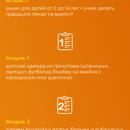
Возраст:
шьем для детей от 2 до 14 лет + учим делать
градацию лекал на вырост!
Модуль 1:
детская одежда из трикотажа (штанишки,
свитшот, футболка, бомбер на змейке с
капюшоном или шапочки).
Модуль 2
делаем выкройки платья, брючек и рубашечки