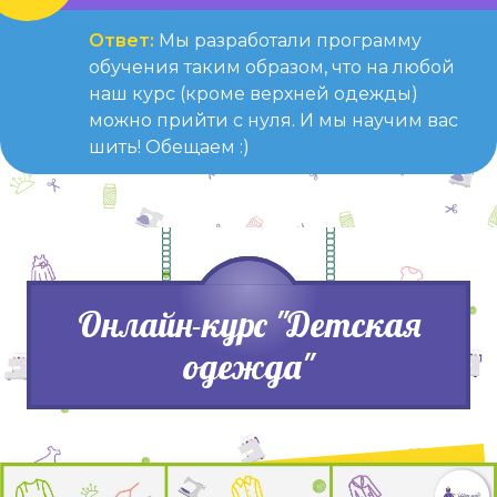
Ответ:
Мы разработали программу
обучения таким образом, что на любой
наш курс (кроме верхней одежды)
можно прийти с нуля. И мы научим вас
шить! Обещаем :)
Онлайн-курс "Детская
одежда"